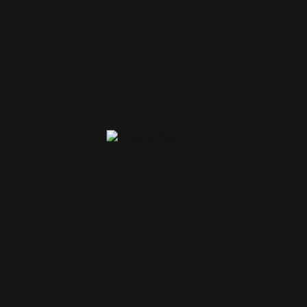
aepe veniam nostrud usu at, ullum dolores
 Ad per melius antiopam perpetua, id atqui audire
 mei cu.
Share this